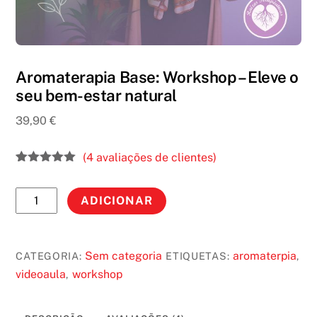
Aromaterapia Base: Workshop – Eleve o
seu bem-estar natural
39,90
€
(
4
avaliações de clientes)
Classifica
1
do com
Quantidade
5.00
em 5
ADICIONAR
com base
de
em
classificaç
Aromaterapia
ão de
Base:
cliente
Sem categoria
aromaterpia
CATEGORIA:
ETIQUETAS:
,
Workshop
videoaula
workshop
,
-
Eleve